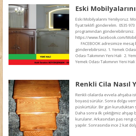
Eski Mobilyalarını
Eski Mobilyalarını Yeniliyoruz. Mo
fiyat teklifi gönderelim. 0535 97
programından gönderebilirsiniz.
https://www.facebook.com/Mobi
FACEBOOK adresimize mesaj bö
gönderebilirsiniz. 1. Yemek Odası
Odası Takımının Yeni Hali 2. Yeme
Yemek Odası Takımının Yeni Hali 
Renkli Cila Nasıl Y
Renkli cilalarda evvela ahşaba i
boyası) sürülür. Sonra dolgu vern
püskürtülür. Bir gün kuruduktan 
Daha sonra ilk çektiğimiz ahşap 
kurulanır. Arkasından pas rengi 
yapılır. Sonrasında ince 2 kat dol