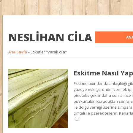
NESLIHAN CILA
ANA
Ana Sayfa
»
Etiketler "varak cila"
Eskitme Nasıl Yapı
Eskitme adındanda anlaşıldığı gibi
yüzeye eski görünüm vermek için k
pinoteks çekilir daha sonra ince ik
püskürtülür. Kuruduktan sonra 
ile dolgu verniği üzerine zımpara
çimteli ile çizerek tellenir. Kenar
[…]