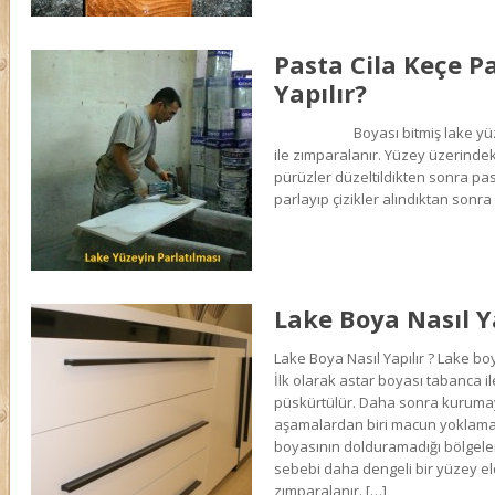
Pasta Cila Keçe P
Yapılır?
Boyası bitmiş lake yüzey 
ile zımparalanır. Yüzey üzerindeki si
pürüzler düzeltildikten sonra pa
parlayıp çizikler alındıktan sonra c
Lake Boya Nasıl Y
Lake Boya Nasıl Yapılır ? Lake bo
İlk olarak astar boyası tabanca ile
püskürtülür. Daha sonra kurumay
aşamalardan biri macun yoklamas
boyasının dolduramadığı bölgele
sebebi daha dengeli bir yüzey e
zımparalanır. […]