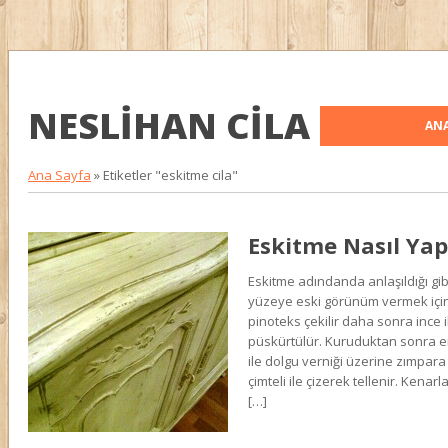
NESLIHAN CILA
ANA
Ana Sayfa
»
Etiketler "eskitme cila"
Eskitme Nasıl Yapı
Eskitme adındanda anlaşıldığı gibi
yüzeye eski görünüm vermek için k
pinoteks çekilir daha sonra ince ik
püskürtülür. Kuruduktan sonra 
ile dolgu verniği üzerine zımpara
çimteli ile çizerek tellenir. Kenar
[…]