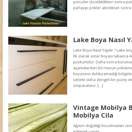
pürüzler düzeltildikten sonra pa
parlayıp çizikler alındıktan sonra c
Lake Boya Nasıl Y
Lake Boya Nasıl Yapılır ? Lake bo
İlk olarak astar boyası tabanca ile
püskürtülür. Daha sonra kurumay
aşamalardan biri macun yoklamas
boyasının dolduramadığı bölgele
sebebi daha dengeli bir yüzey e
zımparalanır. […]
Vintage Mobilya 
Mobilya Cila
Ağacın doğallığı bozulmadan cevi
edilerek yapılır.