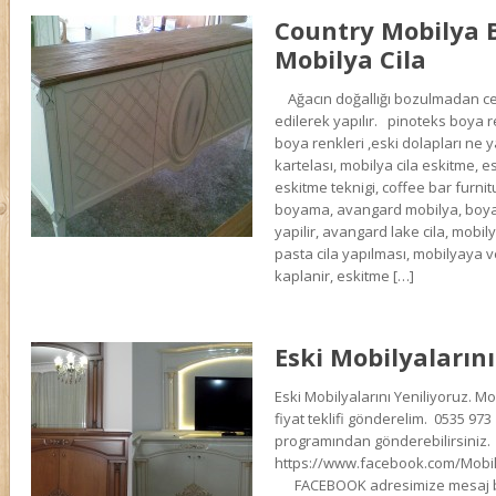
Country Mobilya 
Mobilya Cila
Ağacın doğallığı bozulmadan cev
edilerek yapılır. pinoteks boya r
boya renkleri ,eski dolapları ne y
kartelası, mobilya cila eskitme,
eskitme teknigi, coffee bar furni
boyama, avangard mobilya, boya i
yapilir, avangard lake cila, mobil
pasta cila yapılması, mobilyaya ver
kaplanir, eskitme […]
Eski Mobilyalarını
Eski Mobilyalarını Yeniliyoruz. Mo
fiyat teklifi gönderelim. 0535 97
programından gönderebilirsiniz.
https://www.facebook.com/Mobi
FACEBOOK adresimize mesaj bö