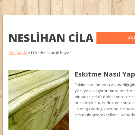
NESLIHAN CILA
ANA
Ana Sayfa
»
Etiketler "varak boya"
Eskitme Nasıl Yapı
Eskitme adındanda anlaşıldığı gibi
yüzeye eski görünüm vermek için k
pinoteks çekilir daha sonra ince ik
püskürtülür. Kuruduktan sonra 
ile dolgu verniği üzerine zımpara
çimteli ile çizerek tellenir. Kenar
[…]