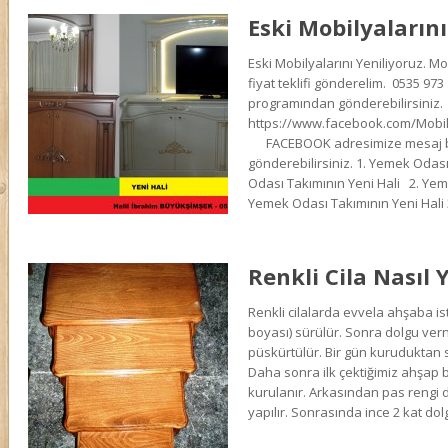
Eski Mobilyalarını
Eski Mobilyalarını Yeniliyoruz. Mo
fiyat teklifi gönderelim. 0535 97
programından gönderebilirsiniz.
https://www.facebook.com/Mobi
FACEBOOK adresimize mesaj bö
gönderebilirsiniz. 1. Yemek Odası
Odası Takımının Yeni Hali 2. Yeme
Yemek Odası Takımının Yeni Hali 
Renkli Cila Nasıl Y
Renkli cilalarda evvela ahşaba i
boyası) sürülür. Sonra dolgu vern
püskürtülür. Bir gün kuruduktan 
Daha sonra ilk çektiğimiz ahşap 
kurulanır. Arkasından pas rengi 
yapılır. Sonrasında ince 2 kat dol