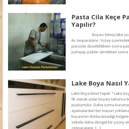
Pasta Cila Keçe P
Yapılır?
Boyası bitmiş lake yüzey 
ile zımparalanır. Yüzey üzerindeki si
pürüzler düzeltildikten sonra pa
parlayıp çizikler alındıktan sonra c
Lake Boya Nasıl Y
Lake Boya Nasıl Yapılır ? Lake bo
İlk olarak astar boyası tabanca ile
püskürtülür. Daha sonra kurumay
aşamalardan biri macun yoklamas
boyasının dolduramadığı bölgele
sebebi daha dengeli bir yüzey e
zımparalanır. […]