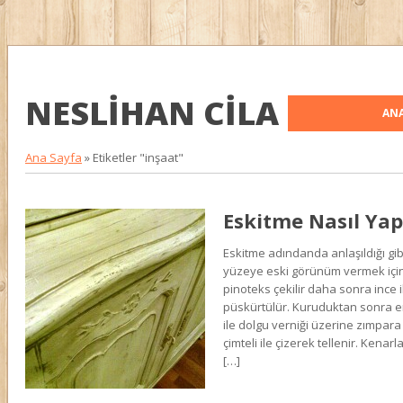
NESLIHAN CILA
ANA
Ana Sayfa
»
Etiketler "inşaat"
Eskitme Nasıl Yapı
Eskitme adındanda anlaşıldığı gibi
yüzeye eski görünüm vermek için k
pinoteks çekilir daha sonra ince ik
püskürtülür. Kuruduktan sonra 
ile dolgu verniği üzerine zımpara
çimteli ile çizerek tellenir. Kenar
[…]