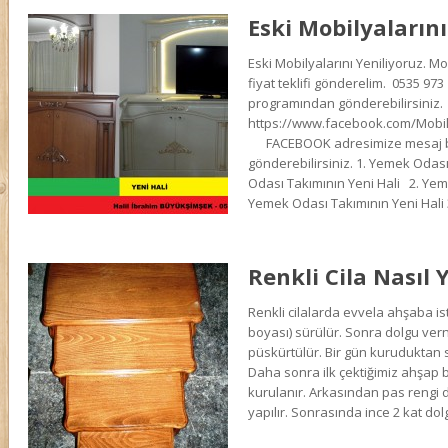
Eski Mobilyalarını
Eski Mobilyalarını Yeniliyoruz. Mo
fiyat teklifi gönderelim. 0535 97
programından gönderebilirsiniz.
https://www.facebook.com/Mobi
FACEBOOK adresimize mesaj bö
gönderebilirsiniz. 1. Yemek Odası
Odası Takımının Yeni Hali 2. Yeme
Yemek Odası Takımının Yeni Hali 
Renkli Cila Nasıl Y
Renkli cilalarda evvela ahşaba i
boyası) sürülür. Sonra dolgu vern
püskürtülür. Bir gün kuruduktan 
Daha sonra ilk çektiğimiz ahşap 
kurulanır. Arkasından pas rengi 
yapılır. Sonrasında ince 2 kat dol