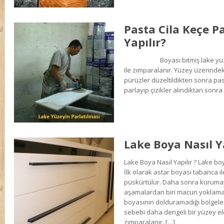
Pasta Cila Keçe P
Yapılır?
Boyası bitmiş lake yüzey 
ile zımparalanır. Yüzey üzerindeki si
pürüzler düzeltildikten sonra pa
parlayıp çizikler alındıktan sonra c
Lake Boya Nasıl Y
Lake Boya Nasıl Yapılır ? Lake bo
İlk olarak astar boyası tabanca ile
püskürtülür. Daha sonra kurumay
aşamalardan biri macun yoklamas
boyasının dolduramadığı bölgele
sebebi daha dengeli bir yüzey e
zımparalanır. […]